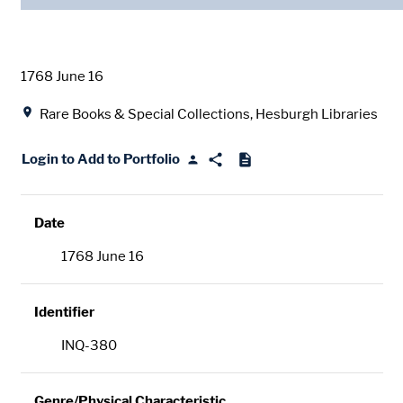
Date
1768 June 16
Location
Rare Books & Special Collections, Hesburgh Libraries
Login to Add to Portfolio
Date
1768 June 16
Identifier
INQ-380
Genre/Physical Characteristic