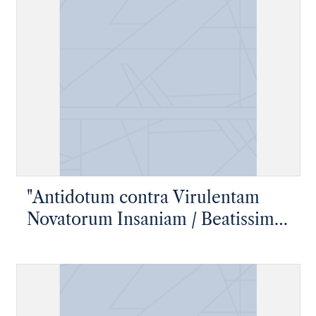
"Antidotum contra Virulentam
Novatorum Insaniam / Beatissimo
P.N. Benedicto XIV Dicatum"