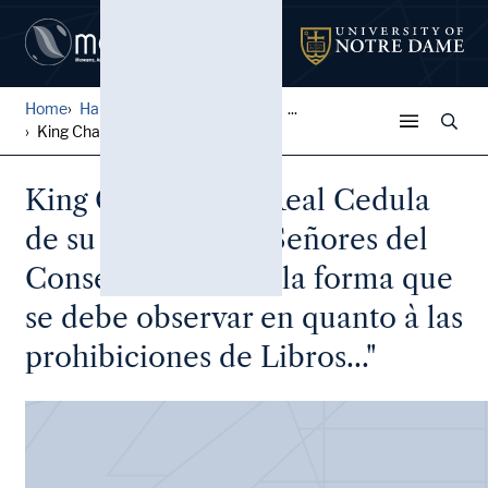
Home
Harley L. McDevitt Inquisit...
...
King Charles III, "Real Ced...
King Charles III, "Real Cedula
de su Magestad, y Señores del
Consejo, tocante a la forma que
se debe observar en quanto à las
prohibiciones de Libros..."