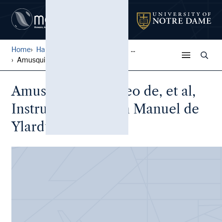
Home
Harley L. McDevitt Inquisit...
...
Amusquibar, Matheo de, et a...
Amusquibar, Matheo de, et al,
Instructions to Don Manuel de
Ylarduy