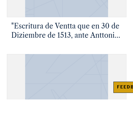
"Escritura de Ventta que en 30 de
Diziembre de 1513, ante Anttonio
Flores, escribano de Toledo,
ottorgóa María Ortiz…"
FEED