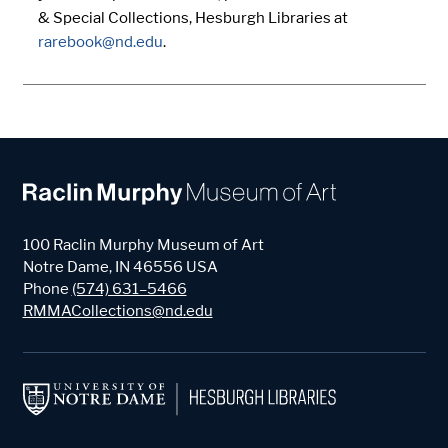
& Special Collections, Hesburgh Libraries at
rarebook@nd.edu
.
100 Raclin Murphy Museum of Art
Notre Dame
,
IN
46556
USA
Phone
(574) 631–5466
RMMACollections@nd.edu