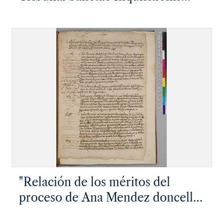
tanquam Assertiones Patris
Vuadingi tomo 1 in 3a. Par..."
"Relación de los méritos del
proceso de Ana Mendez doncella
portuguesa, hija de Jorge