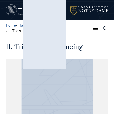
Home
Harley L. McDevitt Inquisit...
II. Trials and Sentencing
II. Trials and Sentencing